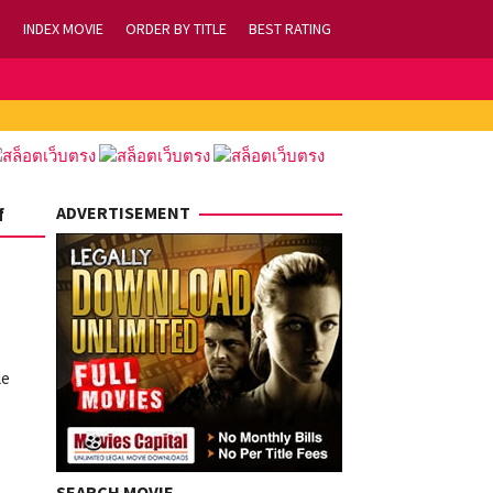
INDEX MOVIE
ORDER BY TITLE
BEST RATING
f
ADVERTISEMENT
le
SEARCH MOVIE