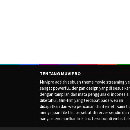
TENTANG MUVIPRO
Muvipro adalah sebuah theme movie streaming y
sangat powerful, dengan design yang di sesuaika
dengan tampilan dan mata pengguna di indonesia.
diketahui, film-film yang terdapat pada web ini
didapatkan dari web pencarian di internet. Kami ti
menyimpan file film tersebut di server sendiri dan
hanya menempelkan link-link tersebut di website 