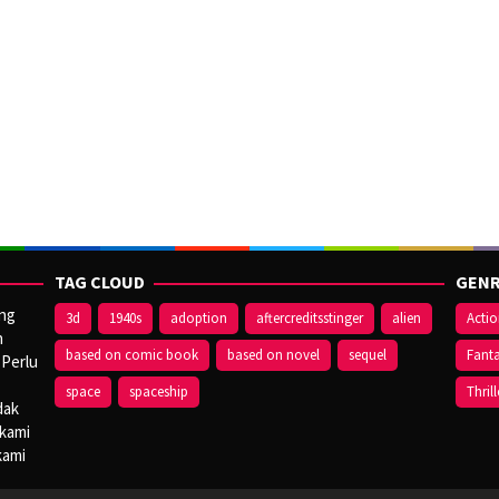
TAG CLOUD
GENR
ang
3d
1940s
adoption
aftercreditsstinger
alien
Acti
n
based on comic book
based on novel
sequel
Fant
 Perlu
space
spaceship
Thrill
dak
 kami
kami