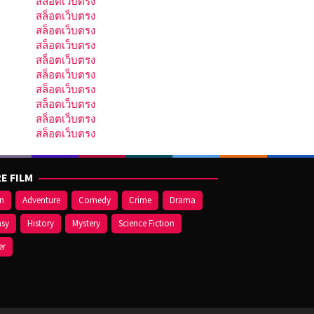
สล็อตเว็บตรง
สล็อตเว็บตรง
สล็อตเว็บตรง
สล็อตเว็บตรง
สล็อตเว็บตรง
สล็อตเว็บตรง
สล็อตเว็บตรง
สล็อตเว็บตรง
สล็อตเว็บตรง
สล็อตเว็บตรง
E FILM
on
Adventure
Comedy
Crime
Drama
asy
History
Mystery
Science Fiction
er