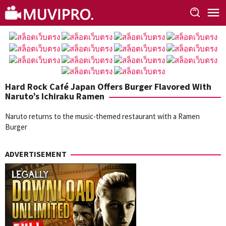
Skip
to
content
Hard Rock Café Japan Offers Burger Flavored With
Naruto’s Ichiraku Ramen
Naruto returns to the music-themed restaurant with a Ramen
Burger
ADVERTISEMENT