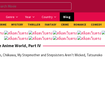
Genre
Year
Country
Blog
CRIME
MYSTERY
THRILLER
FANTASY
CRIME
ROMANCE
COMEDY
 Anime World, Part IV
o, Chiikawa, My Stepmother and Stepsisters Aren’t Wicked, Tatsunoko