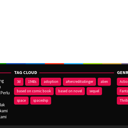
TAG CLOUD
GENR
ang
3d
1940s
adoption
aftercreditsstinger
alien
Acti
n
based on comic book
based on novel
sequel
Fant
 Perlu
space
spaceship
Thrill
dak
 kami
kami