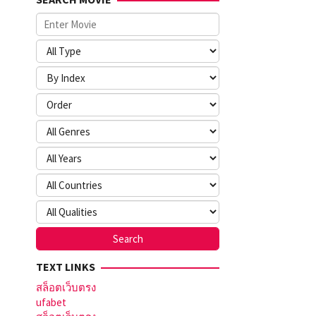
TEXT LINKS
สล็อตเว็บตรง
ufabet