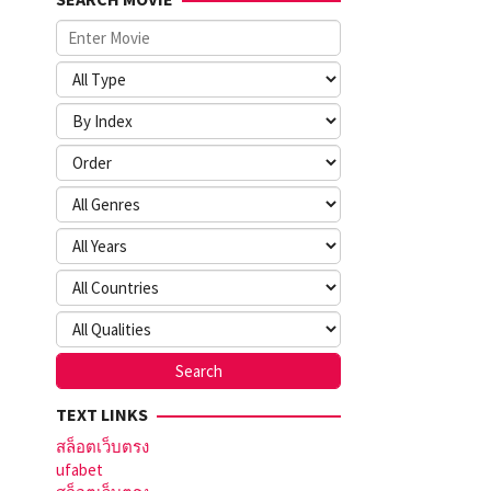
TEXT LINKS
สล็อตเว็บตรง
ufabet