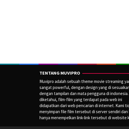
TENTANG MUVIPRO
Muvipro adalah sebuah theme movie streaming y
sangat powerful, dengan design yang di sesuaika
dengan tampilan dan mata pengguna di indonesia.
diketahui, film-film yang terdapat pada web ini
didapatkan dari web pencarian di internet. Kami ti
menyimpan file film tersebut di server sendiri dan
hanya menempelkan link-link tersebut di website 