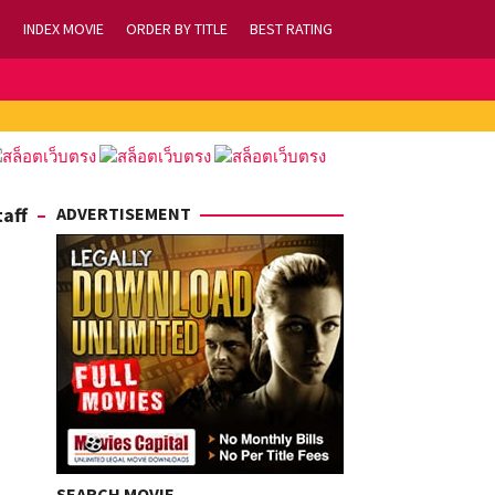
INDEX MOVIE
ORDER BY TITLE
BEST RATING
taff
ADVERTISEMENT
SEARCH MOVIE