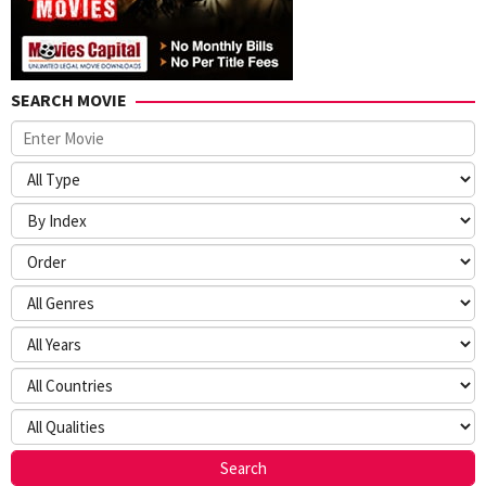
SEARCH MOVIE