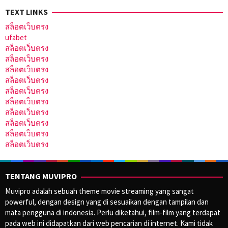
TEXT LINKS
สล็อตเว็บตรง
ufabet
สล็อตเว็บตรง
สล็อตเว็บตรง
สล็อตเว็บตรง
สล็อตเว็บตรง
สล็อตเว็บตรง
สล็อตเว็บตรง
สล็อตเว็บตรง
สล็อตเว็บตรง
สล็อตเว็บตรง
สล็อตเว็บตรง
TENTANG MUVIPRO
Muvipro adalah sebuah theme movie streaming yang sangat
powerful, dengan design yang di sesuaikan dengan tampilan dan
mata pengguna di indonesia. Perlu diketahui, film-film yang terdapat
pada web ini didapatkan dari web pencarian di internet. Kami tidak