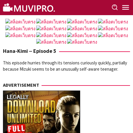
Skip
to
content
Hana-Kimi ‒ Episode 5
This episode hurries through its tensions curiously quickly, partially
because Mizuki seems to be an unusually self-aware teenager.
ADVERTISEMENT