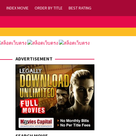
INDEX MOVIE
ORDER BY TITLE
BEST RATING
ADVERTISEMENT
SEARCH MOVIE