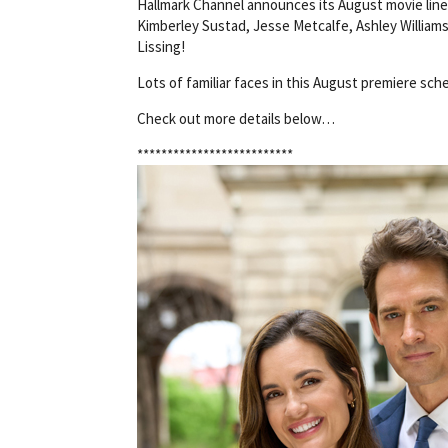
Hallmark Channel announces its August movie line
Kimberley Sustad, Jesse Metcalfe, Ashley Williams
Lissing!
Lots of familiar faces in this August premiere sch
Check out more details below…
**************************