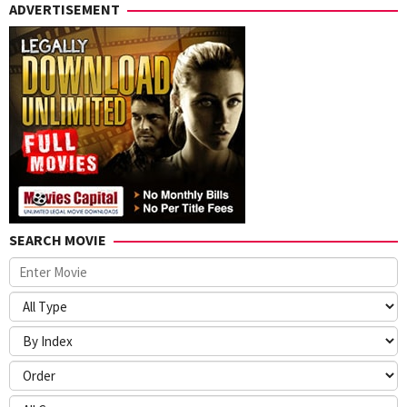
ADVERTISEMENT
SEARCH MOVIE