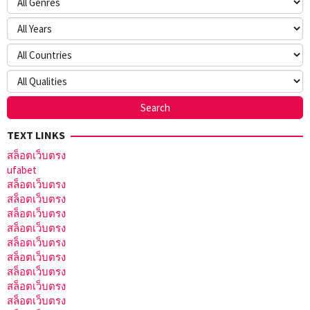
TEXT LINKS
สล็อตเว็บตรง
ufabet
สล็อตเว็บตรง
สล็อตเว็บตรง
สล็อตเว็บตรง
สล็อตเว็บตรง
สล็อตเว็บตรง
สล็อตเว็บตรง
สล็อตเว็บตรง
สล็อตเว็บตรง
สล็อตเว็บตรง