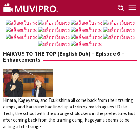
Skip
to
content
HAIKYU!! TO THE TOP (English Dub) – Episode 6 –
Enhancements
Hinata, Kageyama, and Tsukishima all come back from their training
camps, and Karasuno had lined up a training match against Date
Tech, the school with the strongest blockers in the prefecture. But
after coming back from the training camp, Kageyama seems to be
acting a bit strange…