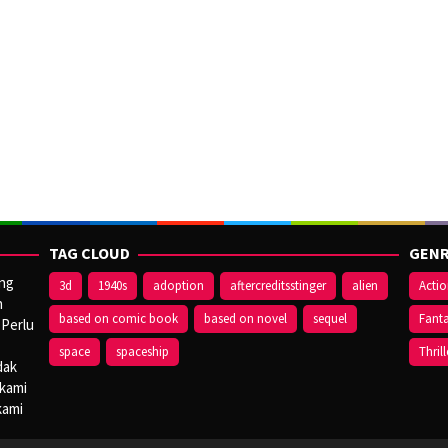
TAG CLOUD
GENR
ang
3d
1940s
adoption
aftercreditsstinger
alien
Acti
n
based on comic book
based on novel
sequel
Fant
 Perlu
space
spaceship
Thrill
dak
 kami
kami