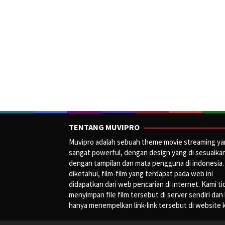
TENTANG MUVIPRO
Muvipro adalah sebuah theme movie streaming y
sangat powerful, dengan design yang di sesuaika
dengan tampilan dan mata pengguna di indonesia.
diketahui, film-film yang terdapat pada web ini
didapatkan dari web pencarian di internet. Kami ti
menyimpan file film tersebut di server sendiri dan
hanya menempelkan link-link tersebut di website 