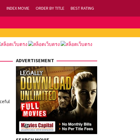
INDEX MOVIE
ORDER BY TITLE
BEST RATING
ADVERTISEMENT
ceful
SEARCH MOVIE