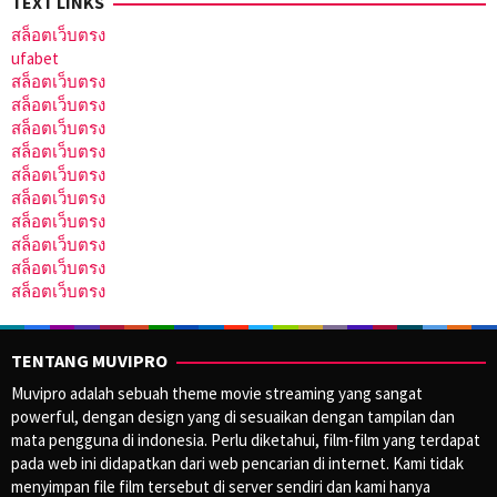
TEXT LINKS
สล็อตเว็บตรง
ufabet
สล็อตเว็บตรง
สล็อตเว็บตรง
สล็อตเว็บตรง
สล็อตเว็บตรง
สล็อตเว็บตรง
สล็อตเว็บตรง
สล็อตเว็บตรง
สล็อตเว็บตรง
สล็อตเว็บตรง
สล็อตเว็บตรง
TENTANG MUVIPRO
Muvipro adalah sebuah theme movie streaming yang sangat
powerful, dengan design yang di sesuaikan dengan tampilan dan
mata pengguna di indonesia. Perlu diketahui, film-film yang terdapat
pada web ini didapatkan dari web pencarian di internet. Kami tidak
menyimpan file film tersebut di server sendiri dan kami hanya