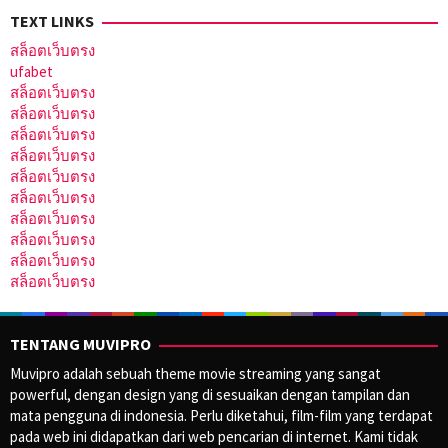
TEXT LINKS
สล็อตเว็บตรง
ufabet
สล็อตเว็บตรง
สล็อตเว็บตรง
สล็อตเว็บตรง
สล็อตเว็บตรง
สล็อตเว็บตรง
สล็อตเว็บตรง
สล็อตเว็บตรง
สล็อตเว็บตรง
สล็อตเว็บตรง
สล็อตเว็บตรง
TENTANG MUVIPRO
Muvipro adalah sebuah theme movie streaming yang sangat
powerful, dengan design yang di sesuaikan dengan tampilan dan
mata pengguna di indonesia. Perlu diketahui, film-film yang terdapat
pada web ini didapatkan dari web pencarian di internet. Kami tidak