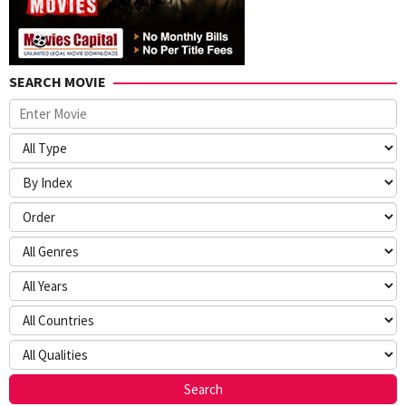
SEARCH MOVIE