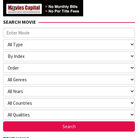
SEARCH MOVIE