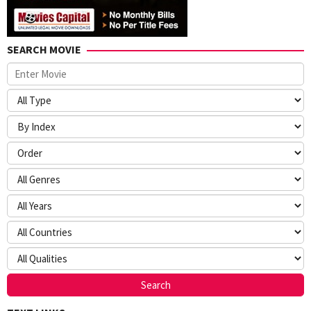
SEARCH MOVIE