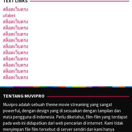
TEXT LINKS
สล็อตเว็บตรง
ufabet
สล็อตเว็บตรง
สล็อตเว็บตรง
สล็อตเว็บตรง
สล็อตเว็บตรง
สล็อตเว็บตรง
สล็อตเว็บตรง
สล็อตเว็บตรง
สล็อตเว็บตรง
สล็อตเว็บตรง
สล็อตเว็บตรง
TENTANG MUVIPRO
Muvipro adalah sebuah theme movie streaming yang sangat
powerful, dengan design yang di sesuaikan dengan tampilan dan
mata pengguna di indonesia. Perlu diketahui, film-film yang terdapat
pada web ini didapatkan dari web pencarian di internet. Kami tidak
menyimpan file film tersebut di server sendiri dan kami hanya