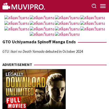
Skip
to
content
GTO Uchiyamada Spinoff Manga Ends
GTU: Ikari no Death Yamada
debuted in October 2024
ADVERTISEMENT