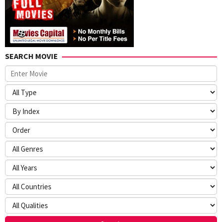
SEARCH MOVIE