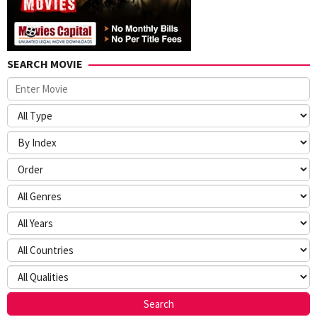
SEARCH MOVIE