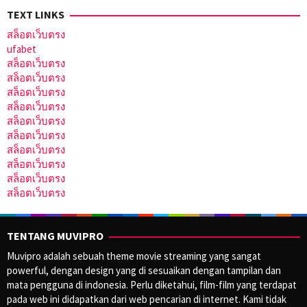
TEXT LINKS
สล็อตเว็บตรง
ufabet
สล็อตเว็บตรง
สล็อตเว็บตรง
สล็อตเว็บตรง
สล็อตเว็บตรง
สล็อตเว็บตรง
สล็อตเว็บตรง
สล็อตเว็บตรง
สล็อตเว็บตรง
สล็อตเว็บตรง
สล็อตเว็บตรง
TENTANG MUVIPRO
Muvipro adalah sebuah theme movie streaming yang sangat
powerful, dengan design yang di sesuaikan dengan tampilan dan
mata pengguna di indonesia. Perlu diketahui, film-film yang terdapat
pada web ini didapatkan dari web pencarian di internet. Kami tidak