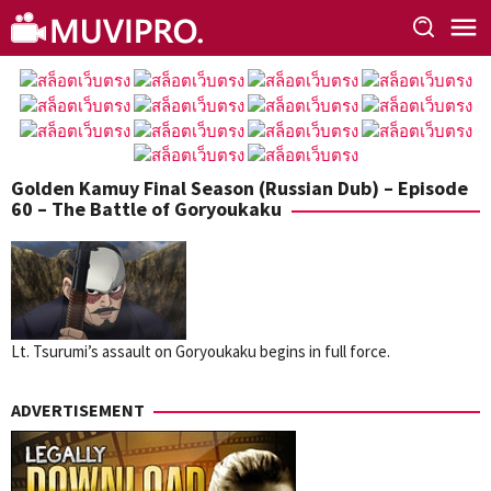
Skip
to
content
Golden Kamuy Final Season (Russian Dub) – Episode
60 – The Battle of Goryoukaku
Lt. Tsurumi’s assault on Goryoukaku begins in full force.
ADVERTISEMENT