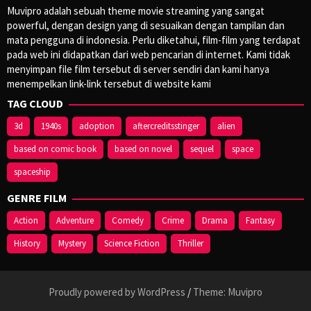
Muvipro adalah sebuah theme movie streaming yang sangat
powerful, dengan design yang di sesuaikan dengan tampilan dan
mata pengguna di indonesia. Perlu diketahui, film-film yang terdapat
pada web ini didapatkan dari web pencarian di internet. Kami tidak
menyimpan file film tersebut di server sendiri dan kami hanya
menempelkan link-link tersebut di website kami
TAG CLOUD
3d
1940s
adoption
aftercreditsstinger
alien
based on comic book
based on novel
sequel
space
spaceship
GENRE FILM
Action
Adventure
Comedy
Crime
Drama
Fantasy
History
Mystery
Science Fiction
Thriller
Proudly powered by WordPress
/
Theme: Muvipro