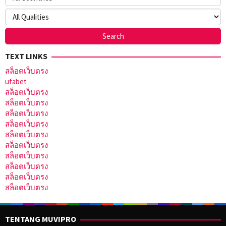
TEXT LINKS
สล็อตเว็บตรง
ufabet
สล็อตเว็บตรง
สล็อตเว็บตรง
สล็อตเว็บตรง
สล็อตเว็บตรง
สล็อตเว็บตรง
สล็อตเว็บตรง
สล็อตเว็บตรง
สล็อตเว็บตรง
สล็อตเว็บตรง
สล็อตเว็บตรง
TENTANG MUVIPRO