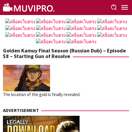
Skip
to
content
Golden Kamuy Final Season (Russian Dub) – Episode
58 – Starting Gun of Resolve
The location of the gold is finally revealed.
ADVERTISEMENT