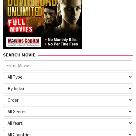
SEARCH MOVIE