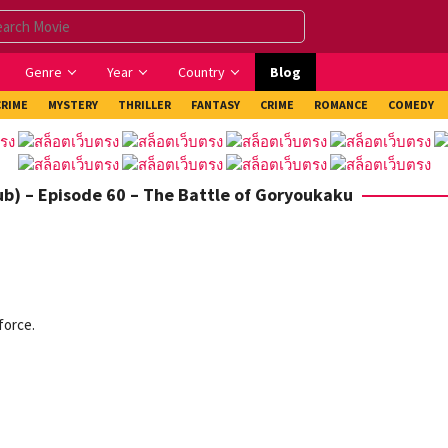
Genre
Year
Country
Blog
CRIME
MYSTERY
THRILLER
FANTASY
CRIME
ROMANCE
COMEDY
b) – Episode 60 – The Battle of Goryoukaku
force.