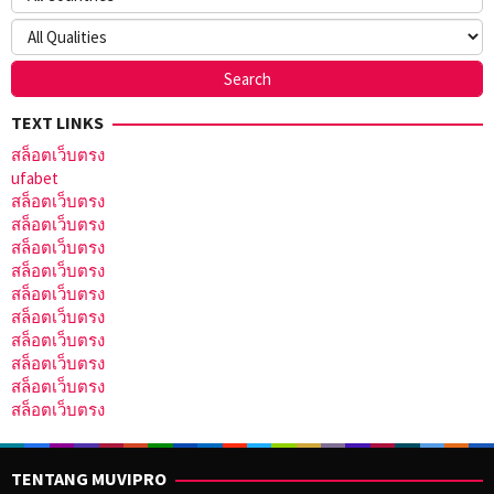
TEXT LINKS
สล็อตเว็บตรง
ufabet
สล็อตเว็บตรง
สล็อตเว็บตรง
สล็อตเว็บตรง
สล็อตเว็บตรง
สล็อตเว็บตรง
สล็อตเว็บตรง
สล็อตเว็บตรง
สล็อตเว็บตรง
สล็อตเว็บตรง
สล็อตเว็บตรง
TENTANG MUVIPRO