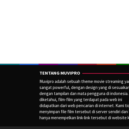
TENTANG MUVIPRO
Muvipro adalah sebuah theme movie streaming y
sangat powerful, dengan design yang di sesuaika
dengan tampilan dan mata pengguna di indonesia.
diketahui, film-film yang terdapat pada web ini
didapatkan dari web pencarian di internet. Kami ti
menyimpan file film tersebut di server sendiri dan
hanya menempelkan link-link tersebut di website 