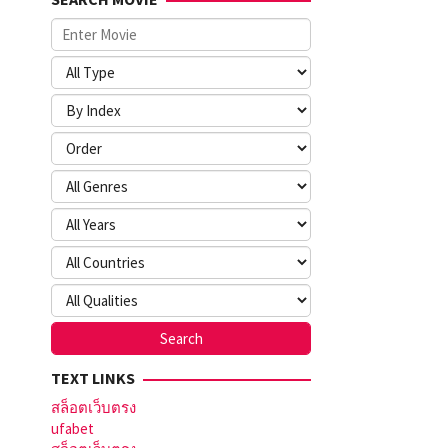
TEXT LINKS
สล็อตเว็บตรง
ufabet