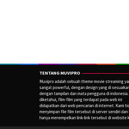
TENTANG MUVIPRO
Muvipro adalah sebuah theme movie streaming y
sangat powerful, dengan design yang di sesuaika
dengan tampilan dan mata pengguna di indonesia.
diketahui, film-film yang terdapat pada web ini
didapatkan dari web pencarian di internet. Kami ti
menyimpan file film tersebut di server sendiri dan
hanya menempelkan link-link tersebut di website 