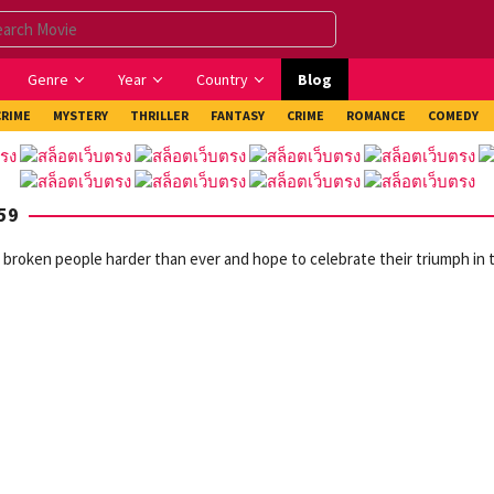
Genre
Year
Country
Blog
CRIME
MYSTERY
THRILLER
FANTASY
CRIME
ROMANCE
COMEDY
59
l, broken people harder than ever and hope to celebrate their triumph in 