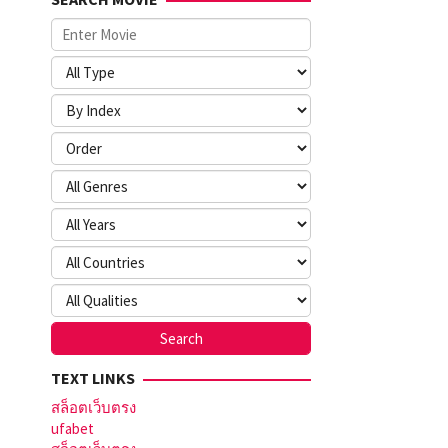
TEXT LINKS
สล็อตเว็บตรง
ufabet