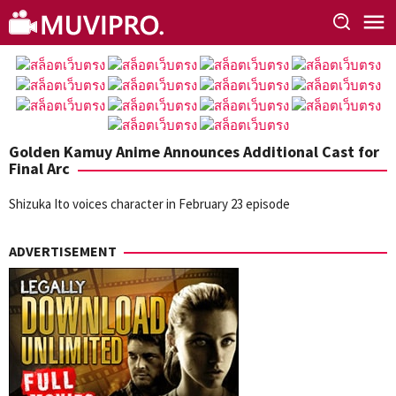
Skip
to
content
Golden Kamuy Anime Announces Additional Cast for
Final Arc
Shizuka Ito voices character in February 23 episode
ADVERTISEMENT