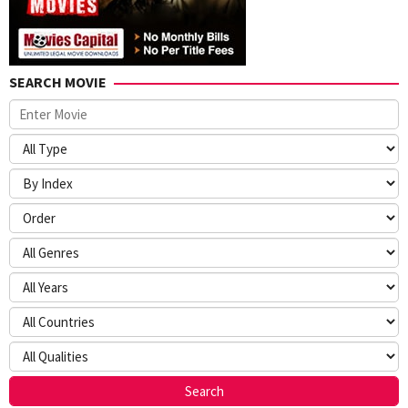
SEARCH MOVIE