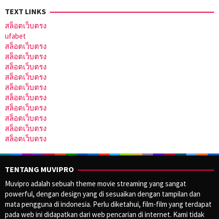
TEXT LINKS
สล็อตเว็บตรง
ufabet
สล็อตเว็บตรง
สล็อตเว็บตรง
สล็อตเว็บตรง
สล็อตเว็บตรง
สล็อตเว็บตรง
สล็อตเว็บตรง
สล็อตเว็บตรง
สล็อตเว็บตรง
สล็อตเว็บตรง
สล็อตเว็บตรง
TENTANG MUVIPRO
Muvipro adalah sebuah theme movie streaming yang sangat
powerful, dengan design yang di sesuaikan dengan tampilan dan
mata pengguna di indonesia. Perlu diketahui, film-film yang terdapat
pada web ini didapatkan dari web pencarian di internet. Kami tidak