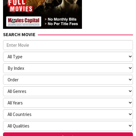
SEARCH MOVIE