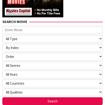
SEARCH MOVIE