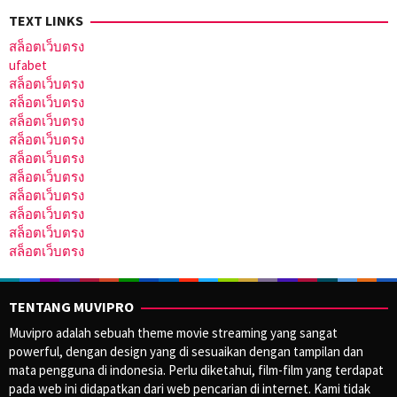
TEXT LINKS
สล็อตเว็บตรง
ufabet
สล็อตเว็บตรง
สล็อตเว็บตรง
สล็อตเว็บตรง
สล็อตเว็บตรง
สล็อตเว็บตรง
สล็อตเว็บตรง
สล็อตเว็บตรง
สล็อตเว็บตรง
สล็อตเว็บตรง
สล็อตเว็บตรง
TENTANG MUVIPRO
Muvipro adalah sebuah theme movie streaming yang sangat
powerful, dengan design yang di sesuaikan dengan tampilan dan
mata pengguna di indonesia. Perlu diketahui, film-film yang terdapat
pada web ini didapatkan dari web pencarian di internet. Kami tidak