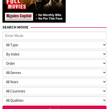
SEARCH MOVIE