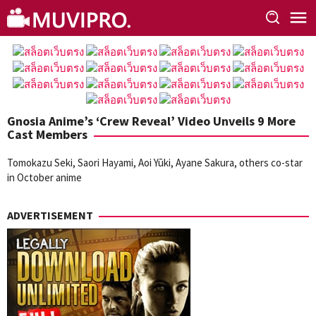
Skip
to
content
Gnosia Anime’s ‘Crew Reveal’ Video Unveils 9 More
Cast Members
Tomokazu Seki, Saori Hayami, Aoi Yūki, Ayane Sakura, others co-star
in October anime
ADVERTISEMENT