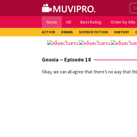
Skip
to
content
Home
HD
Best Rating
Order by title
ACTION
DRAMA
SCIENCE FICTION
FANTASY
Gnosia ‒ Episode 18
Okay, we can all agree that there’s no way that thi