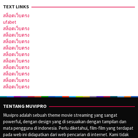
TEXT LINKS
สล็อตเว็บตรง
ufabet
สล็อตเว็บตรง
สล็อตเว็บตรง
สล็อตเว็บตรง
สล็อตเว็บตรง
สล็อตเว็บตรง
สล็อตเว็บตรง
สล็อตเว็บตรง
สล็อตเว็บตรง
สล็อตเว็บตรง
สล็อตเว็บตรง
TENTANG MUVIPRO
Muvipro adalah sebuah theme movie streaming yang sangat
powerful, dengan design yang di sesuaikan dengan tampilan dan
mata pengguna di indonesia. Perlu diketahui, film-film yang terdapat
pada web ini didapatkan dari web pencarian di internet. Kami tidak