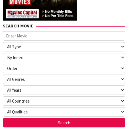
SEARCH MOVIE