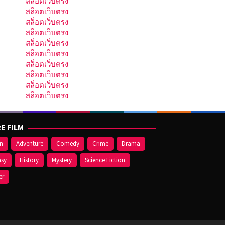
สล็อตเว็บตรง
สล็อตเว็บตรง
สล็อตเว็บตรง
สล็อตเว็บตรง
สล็อตเว็บตรง
สล็อตเว็บตรง
สล็อตเว็บตรง
สล็อตเว็บตรง
สล็อตเว็บตรง
สล็อตเว็บตรง
E FILM
on
Adventure
Comedy
Crime
Drama
asy
History
Mystery
Science Fiction
er