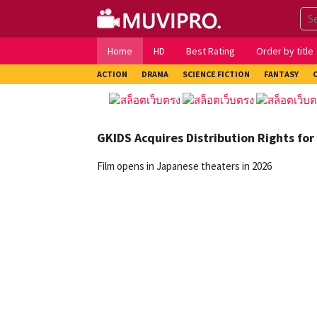
Skip
to
content
Home
HD
Best Rating
Order by title
ACTION
DRAMA
SCIENCE FICTION
FANTASY
GKIDS Acquires Distribution Rights for 
Film opens in Japanese theaters in 2026