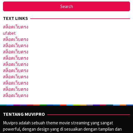
TEXT LINKS
สล็อตเว็บตรง
ufabet
สล็อตเว็บตรง
สล็อตเว็บตรง
สล็อตเว็บตรง
สล็อตเว็บตรง
สล็อตเว็บตรง
สล็อตเว็บตรง
สล็อตเว็บตรง
สล็อตเว็บตรง
สล็อตเว็บตรง
สล็อตเว็บตรง
TENTANG MUVIPRO
Muvipro adalah sebuah theme movie streaming yang sangat
powerful, dengan design yang di sesuaikan dengan tampilan dan