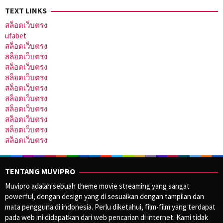
TEXT LINKS
สล็อตเว็บตรง
ufabet
สล็อตเว็บตรง
สล็อตเว็บตรง
สล็อตเว็บตรง
สล็อตเว็บตรง
สล็อตเว็บตรง
สล็อตเว็บตรง
สล็อตเว็บตรง
สล็อตเว็บตรง
สล็อตเว็บตรง
สล็อตเว็บตรง
TENTANG MUVIPRO
Muvipro adalah sebuah theme movie streaming yang sangat
powerful, dengan design yang di sesuaikan dengan tampilan dan
mata pengguna di indonesia. Perlu diketahui, film-film yang terdapat
pada web ini didapatkan dari web pencarian di internet. Kami tidak