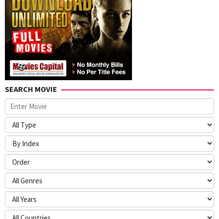
SEARCH MOVIE