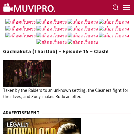
Skip
to
content
Gachiakuta (Thai Dub) – Episode 15 – Clash!
Taken by the Raiders to an unknown setting, the Cleaners fight for
their lives, and Zodyl makes Rudo an offer.
ADVERTISEMENT