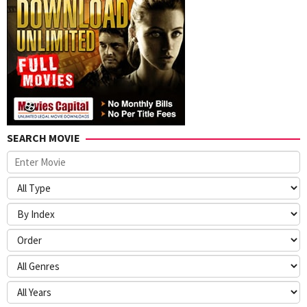
SEARCH MOVIE