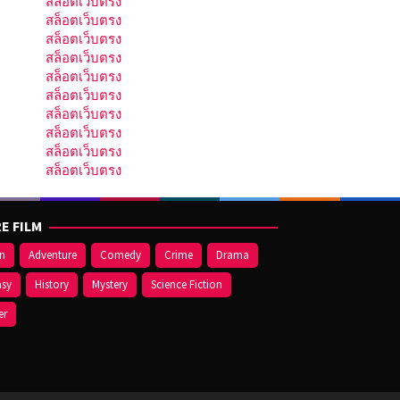
สล็อตเว็บตรง
สล็อตเว็บตรง
สล็อตเว็บตรง
สล็อตเว็บตรง
สล็อตเว็บตรง
สล็อตเว็บตรง
สล็อตเว็บตรง
สล็อตเว็บตรง
สล็อตเว็บตรง
สล็อตเว็บตรง
E FILM
on
Adventure
Comedy
Crime
Drama
asy
History
Mystery
Science Fiction
er