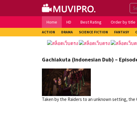
Skip
to
content
Home
HD
Best Rating
Order by title
ACTION
DRAMA
SCIENCE FICTION
FANTASY
Gachiakuta (Indonesian Dub) – Episode
Taken by the Raiders to an unknown setting, the Cl