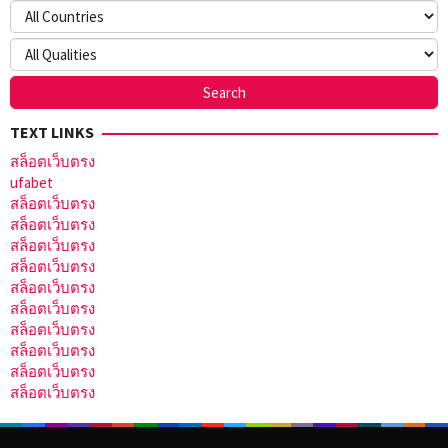
TEXT LINKS
สล็อตเว็บตรง
ufabet
สล็อตเว็บตรง
สล็อตเว็บตรง
สล็อตเว็บตรง
สล็อตเว็บตรง
สล็อตเว็บตรง
สล็อตเว็บตรง
สล็อตเว็บตรง
สล็อตเว็บตรง
สล็อตเว็บตรง
สล็อตเว็บตรง