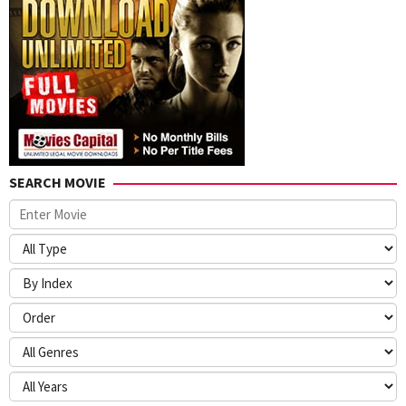
SEARCH MOVIE