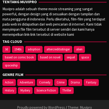
TENTANG MUVIPRO
Muvipro adalah sebuah theme movie streaming yang sangat
powerful, dengan design yang di sesuaikan dengan tampilan dan
mata pengguna di indonesia. Perlu diketahui, film-film yang terdapat
pada web ini didapatkan dari web pencarian di internet. Kami tidak
menyimpan file film tersebut di server sendiri dan kami hanya
menempelkan link-link tersebut di website kami
TAG CLOUD
3d
1940s
adoption
aftercreditsstinger
alien
based on comic book
based on novel
sequel
space
spaceship
GENRE FILM
Action
Adventure
Comedy
Crime
Drama
Fantasy
History
Mystery
Science Fiction
Thriller
Proudly powered by WordPress
/
Theme: Muvipro