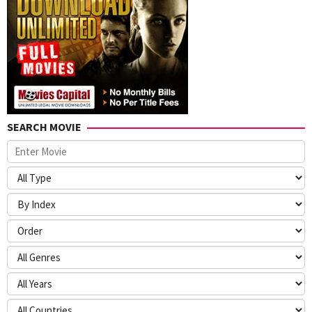
SEARCH MOVIE