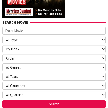
SEARCH MOVIE