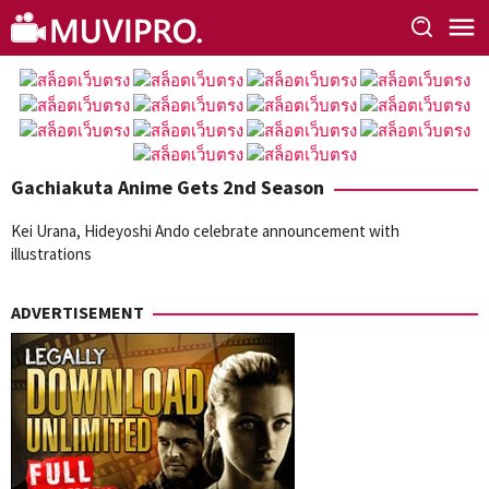
Skip
to
content
Gachiakuta Anime Gets 2nd Season
Kei Urana, Hideyoshi Ando celebrate announcement with
illustrations
ADVERTISEMENT