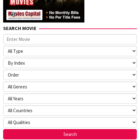
SEARCH MOVIE