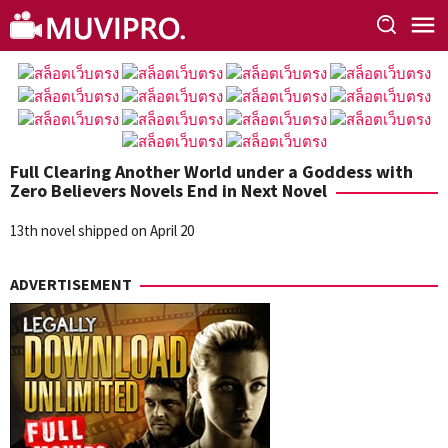
Skip
to
content
Full Clearing Another World under a Goddess with
Zero Believers Novels End in Next Novel
13th novel shipped on April 20
ADVERTISEMENT