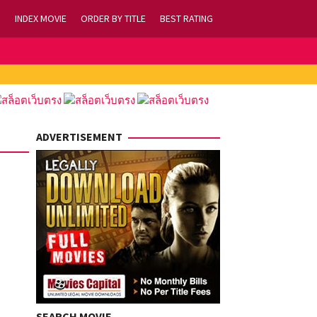
INDEX MOVIE
ORDER BY TITLE
BEST RATING
ADVERTISEMENT
SEARCH MOVIE