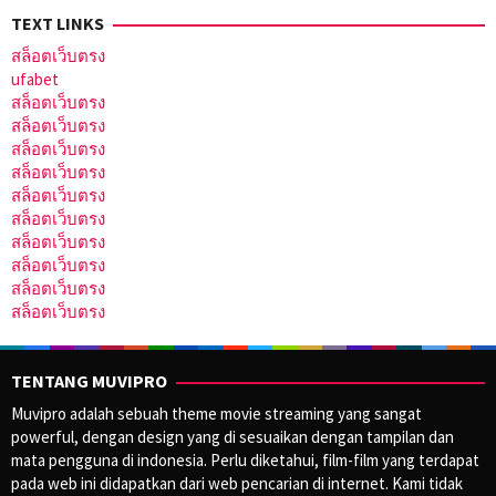
TEXT LINKS
สล็อตเว็บตรง
ufabet
สล็อตเว็บตรง
สล็อตเว็บตรง
สล็อตเว็บตรง
สล็อตเว็บตรง
สล็อตเว็บตรง
สล็อตเว็บตรง
สล็อตเว็บตรง
สล็อตเว็บตรง
สล็อตเว็บตรง
สล็อตเว็บตรง
TENTANG MUVIPRO
Muvipro adalah sebuah theme movie streaming yang sangat
powerful, dengan design yang di sesuaikan dengan tampilan dan
mata pengguna di indonesia. Perlu diketahui, film-film yang terdapat
pada web ini didapatkan dari web pencarian di internet. Kami tidak