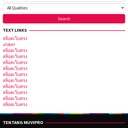
TEXT LINKS
สล็อตเว็บตรง
ufabet
สล็อตเว็บตรง
สล็อตเว็บตรง
สล็อตเว็บตรง
สล็อตเว็บตรง
สล็อตเว็บตรง
สล็อตเว็บตรง
สล็อตเว็บตรง
สล็อตเว็บตรง
สล็อตเว็บตรง
สล็อตเว็บตรง
TENTANG MUVIPRO