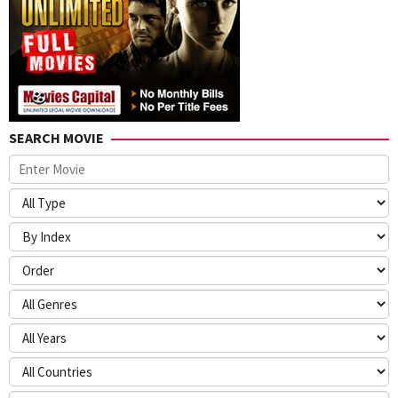
SEARCH MOVIE