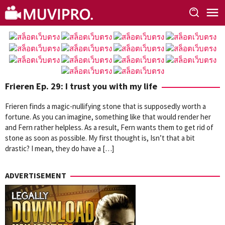
Skip
to
content
Frieren Ep. 29: I trust you with my life
Frieren finds a magic-nullifying stone that is supposedly worth a
fortune. As you can imagine, something like that would render her
and Fern rather helpless. As a result, Fern wants them to get rid of
stone as soon as possible. My first thought is, Isn’t that a bit
drastic? I mean, they do have a […]
ADVERTISEMENT