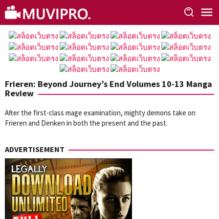
Skip
to
content
Frieren: Beyond Journey’s End Volumes 10-13 Manga
Review
After the first-class mage examination, mighty demons take on
Frieren and Denken in both the present and the past.
ADVERTISEMENT