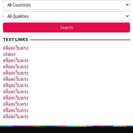
TEXT LINKS
สล็อตเว็บตรง
ufabet
สล็อตเว็บตรง
สล็อตเว็บตรง
สล็อตเว็บตรง
สล็อตเว็บตรง
สล็อตเว็บตรง
สล็อตเว็บตรง
สล็อตเว็บตรง
สล็อตเว็บตรง
สล็อตเว็บตรง
สล็อตเว็บตรง