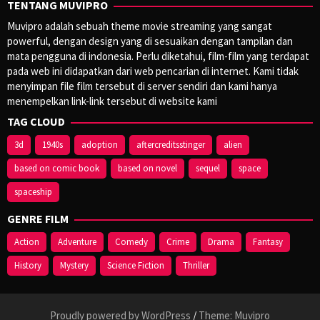
TENTANG MUVIPRO
Muvipro adalah sebuah theme movie streaming yang sangat
powerful, dengan design yang di sesuaikan dengan tampilan dan
mata pengguna di indonesia. Perlu diketahui, film-film yang terdapat
pada web ini didapatkan dari web pencarian di internet. Kami tidak
menyimpan file film tersebut di server sendiri dan kami hanya
menempelkan link-link tersebut di website kami
TAG CLOUD
3d
1940s
adoption
aftercreditsstinger
alien
based on comic book
based on novel
sequel
space
spaceship
GENRE FILM
Action
Adventure
Comedy
Crime
Drama
Fantasy
History
Mystery
Science Fiction
Thriller
Proudly powered by WordPress
/
Theme: Muvipro