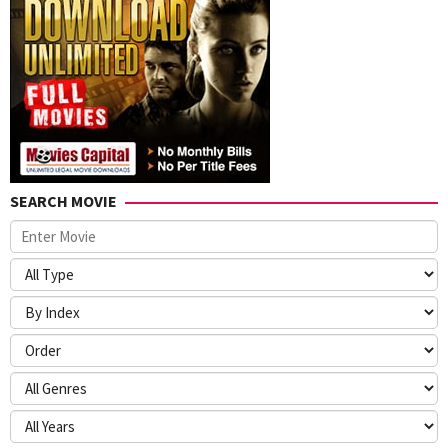
SEARCH MOVIE