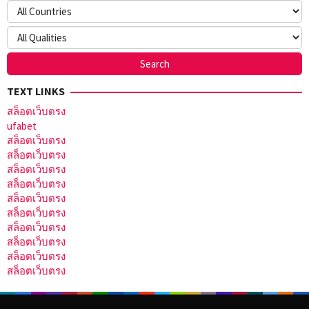
TEXT LINKS
สล็อตเว็บตรง
ufabet
สล็อตเว็บตรง
สล็อตเว็บตรง
สล็อตเว็บตรง
สล็อตเว็บตรง
สล็อตเว็บตรง
สล็อตเว็บตรง
สล็อตเว็บตรง
สล็อตเว็บตรง
สล็อตเว็บตรง
สล็อตเว็บตรง