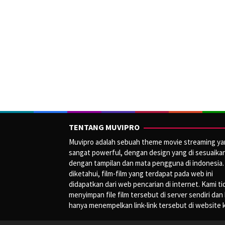
TENTANG MUVIPRO
Muvipro adalah sebuah theme movie streaming y
sangat powerful, dengan design yang di sesuaika
dengan tampilan dan mata pengguna di indonesia.
diketahui, film-film yang terdapat pada web ini
didapatkan dari web pencarian di internet. Kami ti
menyimpan file film tersebut di server sendiri dan
hanya menempelkan link-link tersebut di website 