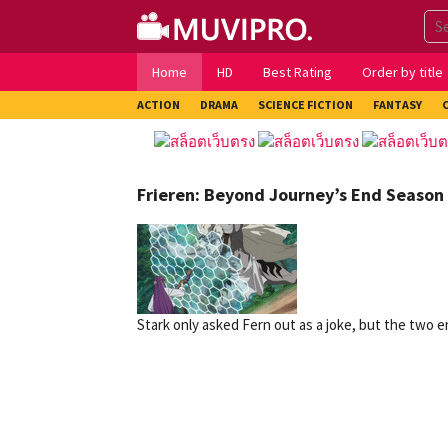
Skip
to
content
Home
HD
Best Rating
Order by title
ACTION
DRAMA
SCIENCE FICTION
FANTASY
Frieren: Beyond Journey’s End Season
Stark only asked Fern out as a joke, but the two e