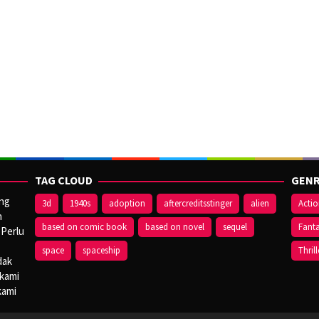
TAG CLOUD
GENR
ang
3d
1940s
adoption
aftercreditsstinger
alien
Acti
n
based on comic book
based on novel
sequel
Fant
 Perlu
space
spaceship
Thrill
dak
 kami
kami