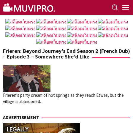
Skip
to
content
Frieren: Beyond Journey’s End Season 2 (French Dub)
– Episode 3 – Somewhere She’d Like
Frieren’s party dream of hot springs as they reach Etwas, but the
village is abandoned.
ADVERTISEMENT