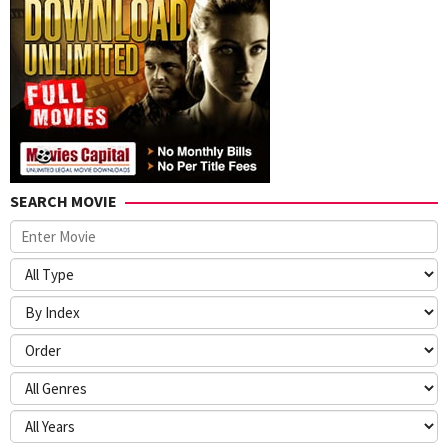
SEARCH MOVIE