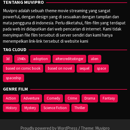
TENTANG MUVIPRO
Muvipro adalah sebuah theme movie streaming yang sangat
powerful, dengan design yang di sesuaikan dengan tampilan dan
mata pengguna di indonesia. Perlu diketahui, film-film yang terdapat
pada web ini didapatkan dari web pencarian di internet. Kami tidak
menyimpan file film tersebut di server sendiri dan kami hanya
menempelkan link-link tersebut di website kami
TAG CLOUD
3d
1940s
adoption
aftercreditsstinger
alien
based on comic book
based on novel
sequel
space
spaceship
GENRE FILM
Action
Adventure
Comedy
Crime
Drama
Fantasy
History
Mystery
Science Fiction
Thriller
Proudly powered by WordPress
/
Theme: Muvipro